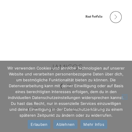
Next Portfolio
JAMICOS
Wir verwenden Cookies und ähnliche Technologien auf unserer
Website und verarbeiten personenbezogene Daten über dich,
um bestmögliche Funktionalität bieten zu können. Die
Datenverarbeitung kann mit deiner Einwilligung oder auf Basis
eines berechtigten Interesses erfolgen, dem du in den
individuellen Datenschutzeinstellungen widersprechen kannst.
Du hast das Recht, nur in essenzielle Services einzuwilligen
© 2026 Jamicos. All rights reserved.
und deine Einwilligung in der Datenschutzerklärung zu einem
späteren Zeitpunkt zu ändern oder zu widerrufen.
Erlauben
Ablehnen
Mehr Infos